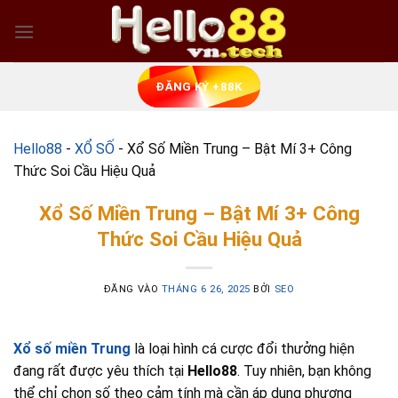
Bỏ
qua
nội
dung
ĐĂNG KÝ +88K
Hello88
-
XỔ SỐ
-
Xổ Số Miền Trung – Bật Mí 3+ Công
Thức Soi Cầu Hiệu Quả
Xổ Số Miền Trung – Bật Mí 3+ Công
Thức Soi Cầu Hiệu Quả
ĐĂNG VÀO
THÁNG 6 26, 2025
BỞI
SEO
Xổ số miền Trung
là loại hình cá cược đổi thưởng hiện
đang rất được yêu thích tại
Hello88
. Tuy nhiên, bạn không
thể chỉ chọn số theo cảm tính mà cần áp dụng phương