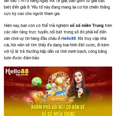
lần vào 17h15 hàng ngày với 18 giải, bao gồm từ giải đặc
biệt đến giải 8. Yếu tố này đang mang lại cơ hội chiến thắng
cực kỳ cao cho người tham gia.
Hiện nay, bạn còn có thể trải nghiệm
xổ số miền Trung
trên
các nền tảng trực tuyến, nổi bật trong số đó phải kể đến
sân chơi uy tín hàng đầu châu Á
Hello88
. Khi truy cập nhà
cái, hội viên sẽ tìm thấy đa dạng loại hình đặt cược, đi kèm
với tỷ lệ trả thưởng hấp dẫn và tính minh bạch, công bằng
luôn được đảm bảo.