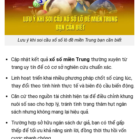
Lưu ý khi soi cầu xổ số lô đề miền Trung bạn cần biết
Cập nhật kết quả
xổ số miền Trung
thường xuyên từ
trang uy tín để có cơ sở nghiên cứu chuẩn xác.
Linh hoạt triển khai nhiều phương pháp chốt số cùng lúc,
thay đổi theo tình hình thực tế và biên độ cầu biến động.
Căn cứ theo nguồn tài chính hiện tại để điều chỉnh khung
nuôi số sao cho hợp lý, tránh tình trạng thâm hụt ngân
sách nhưng không mang lại hiệu quả.
Trường hợp sở hữu ngân sách dư giả, bạn có thể gấp
thếp để tối ưu khả năng sinh lời, đồng thời thu hồi vốn
cược nhanh chóng.