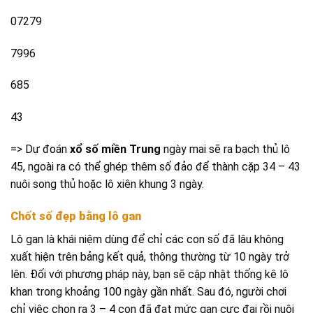
07279
7996
685
43
=> Dự đoán
xổ số miền Trung
ngày mai sẽ ra bạch thủ lô
45, ngoài ra có thể ghép thêm số đảo để thành cặp 34 – 43
nuôi song thủ hoặc lô xiên khung 3 ngày.
Chốt số đẹp bằng lô gan
Lô gan là khái niệm dùng để chỉ các con số đã lâu không
xuất hiện trên bảng kết quả, thông thường từ 10 ngày trở
lên. Đối với phương pháp này, bạn sẽ cập nhật thống kê lô
khan trong khoảng 100 ngày gần nhất. Sau đó, người chơi
chỉ việc chọn ra 3 – 4 con đã đạt mức gan cực đại rồi nuôi