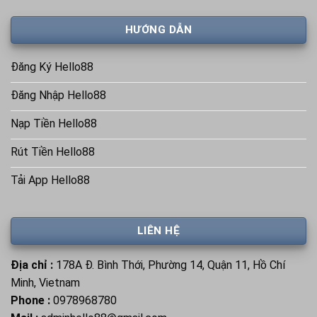
HƯỚNG DẪN
Đăng Ký Hello88
Đăng Nhập Hello88
Nạp Tiền Hello88
Rút Tiền Hello88
Tải App Hello88
LIÊN HỆ
Địa chỉ :
178A Đ. Bình Thới, Phường 14, Quận 11, Hồ Chí
Minh, Vietnam
Phone :
0978968780