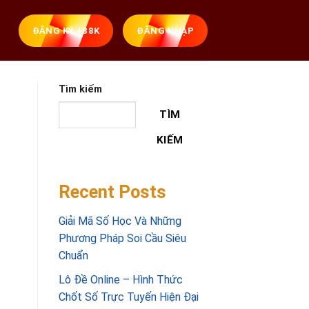
ĐĂNG KÝ +88K
ĐĂNG NHẬP
Tìm kiếm
TÌM
KIẾM
Recent Posts
Giải Mã Số Học Và Những
Phương Pháp Soi Cầu Siêu
Chuẩn
Lô Đề Online – Hình Thức
Chốt Số Trực Tuyến Hiện Đại