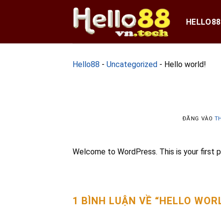
Bỏ
qua
HELLO88
nội
dung
Hello88
-
Uncategorized
-
Hello world!
ĐĂNG VÀO
TH
Welcome to WordPress. This is your first pos
1 BÌNH LUẬN VỀ “
HELLO WOR