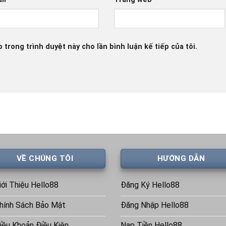
b trong trình duyệt này cho lần bình luận kế tiếp của tôi.
VỀ CHÚNG TÔI
HƯỚNG DẪN
iới Thiệu Hello88
Đăng Ký Hello88
hính Sách Bảo Mật
Đăng Nhập Hello88
iều Khoản Điều Kiện
Nạp Tiền Hello88