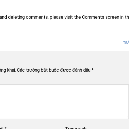
, and deleting comments, please visit the Comments screen in t
TRẢ
ng khai.
Các trường bắt buộc được đánh dấu
*
il
*
Trang web