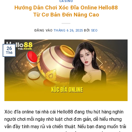
CASINO
Hướng Dẫn Chơi Xóc Đĩa Online Hello88
Từ Cơ Bản Đến Nâng Cao
ĐĂNG VÀO
THÁNG 6 26, 2025
BỞI
SEO
26
Th6
Xóc đĩa online tại nhà cái Hello88 đang thu hút hàng nghìn
người chơi mỗi ngày nhờ luật chơi đơn giản, dễ hiểu nhưng
vẫn đầy tính may rủi và chiến thuật. Nếu bạn đang muốn trải