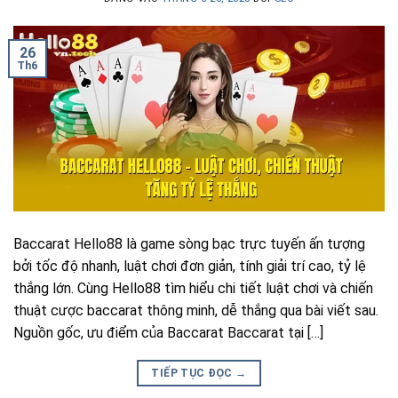
26
Th6
Baccarat Hello88 là game sòng bạc trực tuyến ấn tượng
bởi tốc độ nhanh, luật chơi đơn giản, tính giải trí cao, tỷ lệ
thắng lớn. Cùng Hello88 tìm hiểu chi tiết luật chơi và chiến
thuật cược baccarat thông minh, dễ thắng qua bài viết sau.
Nguồn gốc, ưu điểm của Baccarat Baccarat tại […]
TIẾP TỤC ĐỌC
→