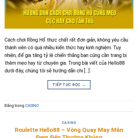
Cách chơi Rồng Hổ thực chất rất đơn giản, không yêu cầu
thành viên có quá nhiều kiến thức hay kinh nghiệm. Tuy
nhiên, để gia tăng tỷ lệ chiến thắng bạn cũng cần trang bị
thêm mẹo hay từ chuyên gia. Trong bài viết của Hello88
dưới đây, chúng tôi sẽ hướng dẫn chi […]
TIẾP TỤC ĐỌC
→
Đăng trong
CASINO
CASINO
Roulette Hello88 – Vòng Quay May Mắn
Đem Đến Thưởng Khủng