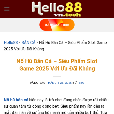
Bỏ
qua
nội
dung
ĐĂNG KÝ +88K
Hello88
-
BẮN CÁ
-
Nổ Hũ Bắn Cá – Siêu Phẩm Slot Game
2025 Với Ưu Đãi Khủng
Nổ Hũ Bắn Cá – Siêu Phẩm Slot
Game 2025 Với Ưu Đãi Khủng
ĐĂNG VÀO
THÁNG 6 26, 2025
BỞI
SEO
Nổ hũ bắn cá
hiện nay là trò chơi đang nhận được rất nhiều
sự quan tâm từ cộng đồng bet. Siêu phẩm này lần đầu ra
mắt đã nhận về sự ủng hộ mạnh mẽ của nhiều bet thủ. Tựa