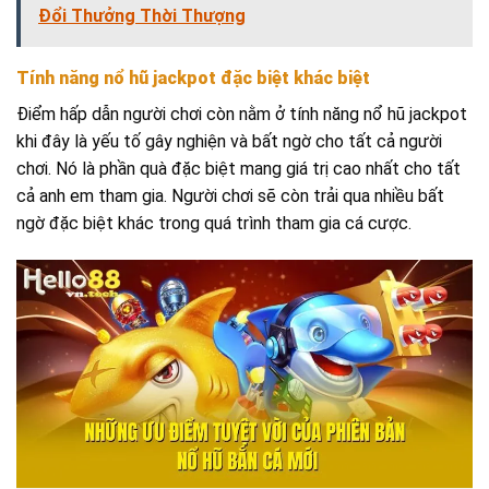
Đổi Thưởng Thời Thượng
Tính năng nổ hũ jackpot đặc biệt khác biệt
Điểm hấp dẫn người chơi còn nằm ở tính năng nổ hũ jackpot
khi đây là yếu tố gây nghiện và bất ngờ cho tất cả người
chơi. Nó là phần quà đặc biệt mang giá trị cao nhất cho tất
cả anh em tham gia. Người chơi sẽ còn trải qua nhiều bất
ngờ đặc biệt khác trong quá trình tham gia cá cược.