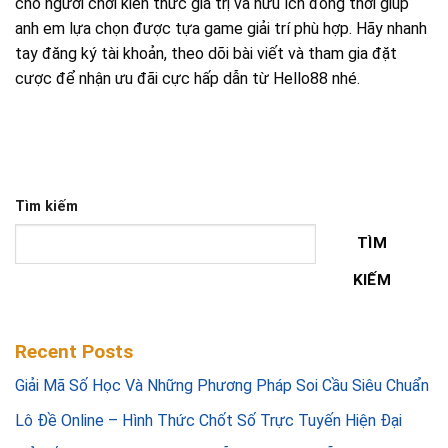
cho người chơi kiến thức giá trị và hữu ích đồng thời giúp
anh em lựa chọn được tựa game giải trí phù hợp. Hãy nhanh
tay đăng ký tài khoản, theo dõi bài viết và tham gia đặt
cược để nhận ưu đãi cực hấp dẫn từ Hello88 nhé.
Tìm kiếm
TÌM
KIẾM
Recent Posts
Giải Mã Số Học Và Những Phương Pháp Soi Cầu Siêu Chuẩn
Lô Đề Online – Hình Thức Chốt Số Trực Tuyến Hiện Đại