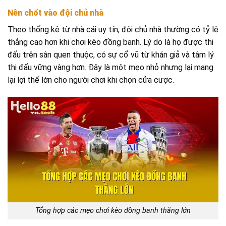
Nên chốt vào đội chủ nhà
Theo thống kê từ nhà cái uy tín, đội chủ nhà thường có tỷ lệ
thắng cao hơn khi chơi kèo đồng banh. Lý do là họ được thi
đấu trên sân quen thuộc, có sự cổ vũ từ khán giả và tâm lý
thi đấu vững vàng hơn. Đây là một mẹo nhỏ nhưng lại mang
lại lợi thế lớn cho người chơi khi chọn cửa cược.
Tổng hợp các mẹo chơi kèo đồng banh thắng lớn