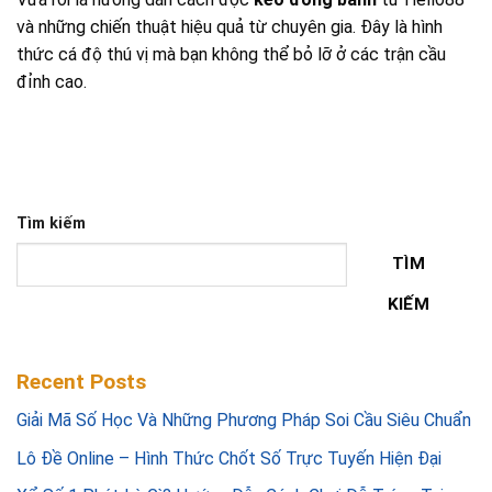
và những chiến thuật hiệu quả từ chuyên gia. Đây là hình
thức cá độ thú vị mà bạn không thể bỏ lỡ ở các trận cầu
đỉnh cao.
Tìm kiếm
TÌM
KIẾM
Recent Posts
Giải Mã Số Học Và Những Phương Pháp Soi Cầu Siêu Chuẩn
Lô Đề Online – Hình Thức Chốt Số Trực Tuyến Hiện Đại