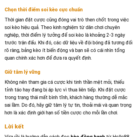
Chọn thời điểm soi kèo cực chuẩn
Thời gian đặt cược cũng đóng vai trò then chốt trong việc
soi kèo hiệu quả. Theo kinh nghiệm từ dân chơi chuyên
nghiệp, thời điểm lý tưởng để soi kèo là khoảng 2-3 ngày
trước trận đấu. Khi đó, các dữ liệu về đội bóng đã tương đối
rõ ràng, bảng kèo ít biến động và bạn sẽ có cái nhìn tổng
quan chính xác hơn để đưa ra quyết định.
Giữ tâm lý vững
Không nên tham gia cá cược khi tinh thần mệt mỏi, thiếu
tỉnh táo hay đang bị áp lực vì thua liên tiếp. Khi đặt cược
trong trạng thái mất bình tĩnh, khách hàng thường dễ mắc
sai lầm. Do đó, hãy giữ tâm lý tự tin, thoải mái và quan trọng
hơn là xác định giới hạn số tiền cược cho mỗi lần chơi.
Lời kết
Vừa rồi là hướng dẫn cách đọc
kèo đồ
n
g banh
từ Hello88