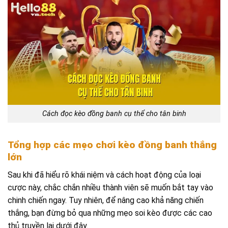
Cách đọc kèo đồng banh cụ thể cho tân binh
Tổng hợp các mẹo chơi kèo đồng banh thắng
lớn
Sau khi đã hiểu rõ khái niệm và cách hoạt động của loại
cược này, chắc chắn nhiều thành viên sẽ muốn bắt tay vào
chinh chiến ngay. Tuy nhiên, để nâng cao khả năng chiến
thắng, bạn đừng bỏ qua những mẹo soi kèo được các cao
thủ truyền lại dưới đây.