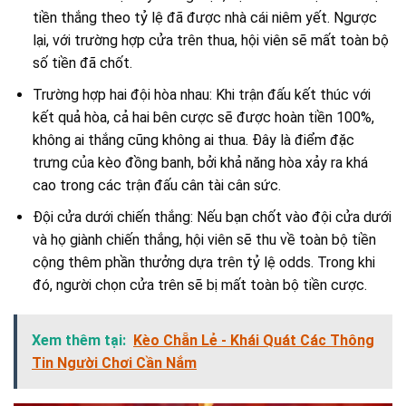
tiền thắng theo tỷ lệ đã được nhà cái niêm yết. Ngược
lại, với trường hợp cửa trên thua, hội viên sẽ mất toàn bộ
số tiền đã chốt.
Trường hợp hai đội hòa nhau: Khi trận đấu kết thúc với
kết quả hòa, cả hai bên cược sẽ được hoàn tiền 100%,
không ai thắng cũng không ai thua. Đây là điểm đặc
trưng của kèo đồng banh, bởi khả năng hòa xảy ra khá
cao trong các trận đấu cân tài cân sức.
Đội cửa dưới chiến thắng: Nếu bạn chốt vào đội cửa dưới
và họ giành chiến thắng, hội viên sẽ thu về toàn bộ tiền
cộng thêm phần thưởng dựa trên tỷ lệ odds. Trong khi
đó, người chọn cửa trên sẽ bị mất toàn bộ tiền cược.
Xem thêm tại:
Kèo Chẵn Lẻ - Khái Quát Các Thông
Tin Người Chơi Cần Nắm