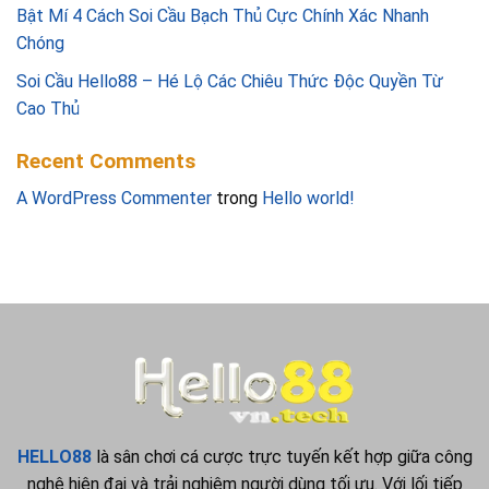
Bật Mí 4 Cách Soi Cầu Bạch Thủ Cực Chính Xác Nhanh
Chóng
Soi Cầu Hello88 – Hé Lộ Các Chiêu Thức Độc Quyền Từ
Cao Thủ
Recent Comments
A WordPress Commenter
trong
Hello world!
HELLO88
là sân chơi cá cược trực tuyến kết hợp giữa công
nghệ hiện đại và trải nghiệm người dùng tối ưu. Với lối tiếp