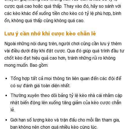
cược quá cao hoặc quá thấp. Thay vào đó, hãy so sánh với
các kèo khác để xuống tiền cho kèo có tỷ lệ phù hợp, bình
ổn, không quá thấp cũng không quá cao.
Lưu ý cần nhớ khi cược kèo chẵn lẻ
Ngoài những nội dung trên, người chơi cũng cần lưu ý thêm
vài điều dưới đây khi đặt cược. Qua đó giúp quá trình đầu tư
chốt kèo đạt hiệu quả cao hơn, tránh những rủi ro không
mong muốn. Bao gồm:
Tổng hợp tất cả mọi thông tin liên quan đến các đội để
có sự đánh giá toàn diện nhất.
Thường xuyên theo dõi bảng tỷ lệ kèo nhà cái nhằm cập
nhật biến động lên xuống tăng giảm của kèo cược chẵn
lẻ.
Giới hạn số lượng kèo và trận đấu cho mỗi lần tham gia,
bạn không nên chọn quá nhiều kèo cùng lúc.